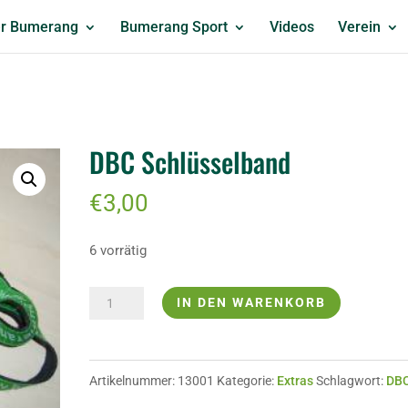
r Bumerang
Bumerang Sport
Videos
Verein
DBC Schlüsselband
€
3,00
6 vorrätig
DBC
IN DEN WARENKORB
Schlüsselband
Menge
Artikelnummer:
13001
Kategorie:
Extras
Schlagwort:
DBC